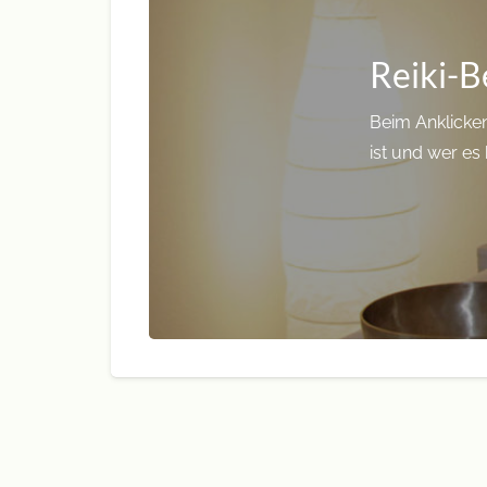
Reiki-
Beim Anklicken
ist und wer es