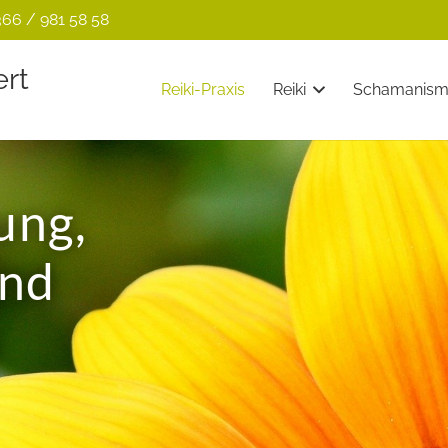
66 / 981 58 58
ert
Reiki-Praxis
Reiki
Schamanis
ung,
und
s