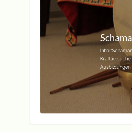
Schama
InhaltSchamani
Krafttiersuche
Ausbildungen R